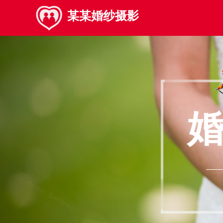
某某婚纱摄影