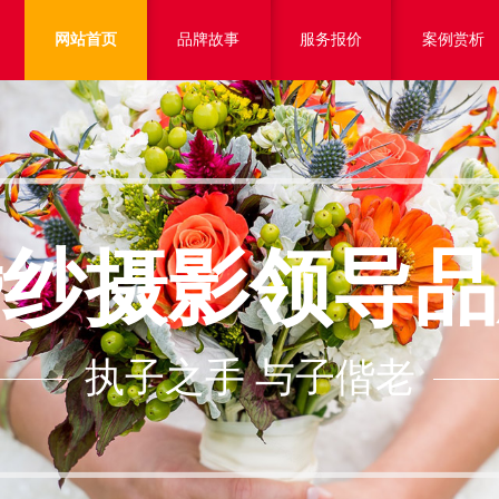
网站首页
品牌故事
服务报价
案例赏析
婚纱摄影领导品
执子之手 与子偕老